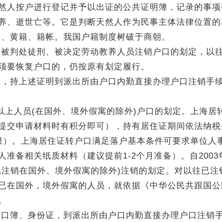
然人按户进行登记并予以出证的公共证明簿，记录的事项
养、逝世亡等。它是判断天然人作为民事主体法律位置的
籍、黄籍、籍帐。我国户籍制度树破于商朝。
取消被判处徒刑、被决定劳动教养人员注销户口的划定，以
须要恢复户口的，仍按原有划定履行。
证，持上述证明到派出所由户口内勤直接办理户口注销手
以上人员(在国外、境外假寓的除外)户口的划定。上海居
提交申请材料时有积分即可），持有居住证期间依法纳税
限）。上海居住证转户口满足落户基本条件可要求单位人
准备相关纸质材料（建议提前1-2个月准备）。自2003
已注销在国外、境外假寓的除外)注销的划定。对以往已注
已在国外，境外假寓的人员，就依据《中华公民共跟国公
。
户口簿、身份证，到派出所由户口内勤直接办理户口注销