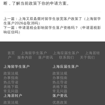
断，了解当前政策下你的申请方案。
上一篇：
上海又双叒叕对留学生放宽落户政策了（上海留学
生落户2026会取消吗）
下一篇：
申请退税会影响留学生落户资格吗？（申请退税影
响征信吗）
首页
上海留学生落户
上海应届生落户
上海居转
户
服务内容
落户资讯
联系我们
关于我们
上海留学生落户
上海应届生落户
政策法规
政策法规
办事指南
办事指南
热点导读
热点导读
表格下载
表格下载
常见问题
常见问题
上海居转户
落户资讯
政策法规
优惠政策