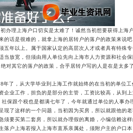
初办理上海户口切实是太难了！诚然当初想要获得上海
来的话是很难的，就拿上海的居转户的落户的政策来说吧
须五年以上。属于国家认定的高层次人才或者具有特殊专
适当放宽，但须由用人单位先向上海市人力资源和社会保
。绝对其它的落户的政策，合乎居转户写的人是在是太多
8年了，从大学毕业到上海工作就始终的在当初的单位工
资企业工作，担负的是部分的主管，工资比较高，从到上
，社保跟个税也是都满七年了，今年就通过单位的人事办
呈现了这样的一个问题，当初因为买房，所以就跟他的老
急须要买第二套房，所以就办理假的离婚，小编信赖这样
生落户上海若报入上海市直系亲属处，须附户主的户口本