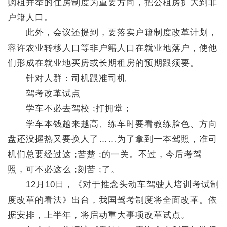
购租并举的住房制度为重要方向，把公租房扩大到非
户籍人口。
此外，会议还提到，要落实户籍制度改革计划，
容许农业转移人口等非户籍人口在就业地落户，使他
们形成在就业地买房或长期租房的预期跟须要。
针对人群：司机跟准司机
驾考改革试点
学车不必去驾校 ;打拥堂 ;
学车本钱越来越高、练车时要看教练脸色、方向
盘还没握热又要换人了……为了拿到一本驾照，准司
机们总要经过这 ;苦楚 ;的一关。不过，今后考驾
照，可不必这么 ;刻苦 ;了。
12月10日，《对于推念头动车驾驶人培训考试制
度改革的看法》出台，我国驾考制度将全面改革。依
据安排，上半年，将启动重大事项改革试点。