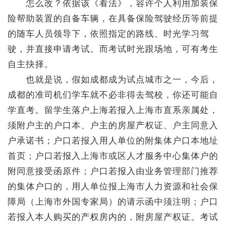
怎么改？依据该《看法》，容许个人利用加装保
险帮助装置的自备车辆，在具备保险驾驶经历等前提
的随车人员领导下，依照指定的路线、时光学习驾
驶，并直接申请考试。而考试时光跟场地，可有考生
自主抉择。
也就是说，假如成都成为试点城市之一，今后，
成都的准司机们学车就不必非得去驾校，你还可能自
学直考。留学生落户上海若报入上海市直系亲属处，
须附户主的户口本、户主的房屋产权证、户主同意入
户承诺书；户口若报入用人单位的附集体户口本地址
首页；户口若报入上海市或区人才服务中心集体户的
附同意接受函原件；户口若报入由业务管理部门推荐
的集体户口的，用人单位报上海市人力资源和社会保
障局（上海市外国专家局）的请示函中须注明；户口
若报入本人购买的产权房内的，附房屋产权证。考试