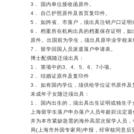
3． 国内单位接收函原件。
4． 自己护照原件及首页复印件。
5． 如跨省、市落户，须出具注销户口证
6． 档案所在机构出具的档案保存证明，
原件。出国前为学生，须出具原毕业学校未
7． 留学回国人员派遣落户申请表。
博士配偶随迁须出具：
1． 第项中的3、4、5、6、7小项。
2． 结婚证原件及复印件
3． 如有国内学位，须供给学位证书原件及
未成年子女随迁须出具：
1． 国内出生的，须出具出生证明或独生
上海留学生落户申办落户人员年龄距法定退
并为本市紧缺急需的海外高层次留学人员，
局(上海市外国专家局)申报，经审核同意后