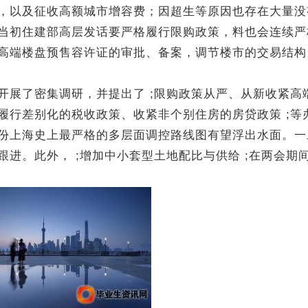
，以及征收高额城市增容费；因超生等原因也存在大量没
当初住建部高层发话要严格履行限购政策，料也会连续严
新收紧高端楼盘预售容许证的审批、备案，调节楼市的交易结
开展了密集调研，并提出了 ;限购政策从严、从新收紧高
履行差别化的税收政策、收紧非个别住房的房贷政策 ;等
份上海史上最严格的多层面调控路线图有望浮出水面。一
进。此外， ;增加中小套型土地配比与供给 ;在两会期