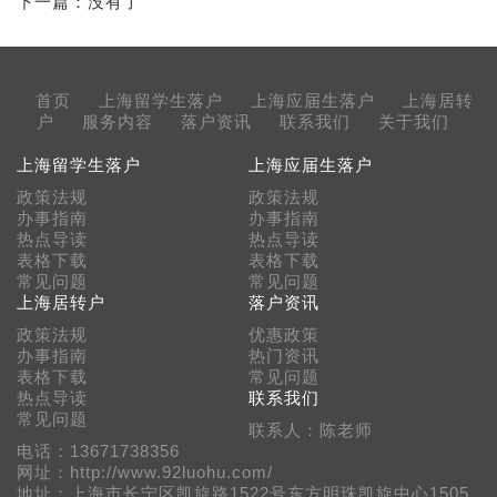
下一篇：没有了
首页
上海留学生落户
上海应届生落户
上海居转
户
服务内容
落户资讯
联系我们
关于我们
上海留学生落户
上海应届生落户
政策法规
政策法规
办事指南
办事指南
热点导读
热点导读
表格下载
表格下载
常见问题
常见问题
上海居转户
落户资讯
政策法规
优惠政策
办事指南
热门资讯
表格下载
常见问题
热点导读
联系我们
常见问题
联系人：陈老师
电话：13671738356
网址：http://www.92luohu.com/
地址：上海市长宁区凯旋路1522号东方明珠凯旋中心1505