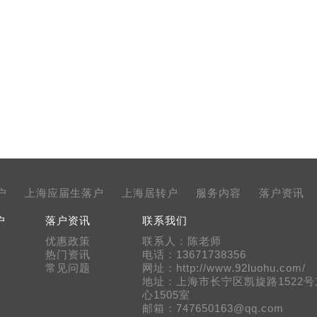
户
上海应届生落户
上海居转户
服务内容
落户资讯
户
落户资讯
联系我们
优惠政策
联系人：陈老师
热门资讯
电话：13671738356
常见问题
网址：http://www.92luohu.com/
地址：上海市长宁区凯旋路1522
心1505室
邮箱：747650163@qq.com