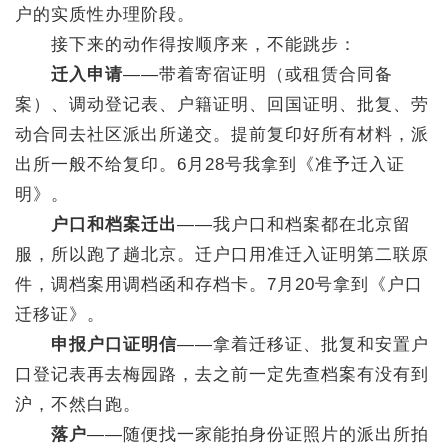
户的实质性办理阶段。
接下来的动作得按顺序来，不能跳步：
迁入申请
——带着寄宿证明（或租赁合同备
案）、调动登记表、户籍证明、回国证明、批复、劳
动合同去社区派出所递交。提前复印好所有材料，派
出所一般不给复印。6月28号我拿到《准予迁入证
明》。
户口和档案迁出
——我户口和档案都在北京留
服，所以跑了趟北京。迁户口用准迁入证明第二联原
件，调档案用调档函和存档卡。7月20号拿到《户口
迁移证》。
申报户口证明信
——拿着迁移证、批复和安置户
口登记表再去梅园路，去之前一定先查档案有没有到
沪，不然白跑。
落户
——随便找一家能拍身份证照片的派出所拍