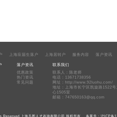
户
上海应届生落户
上海居转户
服务内容
落户资讯
户
落户资讯
联系我们
优惠政策
联系人：陈老师
热门资讯
电话：13671738356
常见问题
网址：http://www.92luohu.com/
地址：上海市长宁区凯旋路1522
心1505室
邮箱：747650163@qq.com
All Rights Reserved 上海凡图人才咨询有限公司 版权所有 备案号：
沪ICP备12